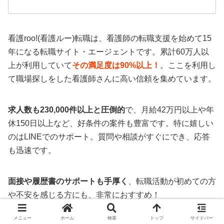
看護roo!(看護ルー)転職は、看護師の転職支援を始めて15
年になる転職サイト・エージェントです。累計60万人以
上が利用していて
その満足度は90%以上！
。ここを利用し
て職場探しをした看護師さんに高い信頼を集めています。
求人数も230,000件以上と圧倒的
で、月給42万円以上や年
休150日以上など、好条件の案件も豊富です。特に嬉しい
のはLINEでのサポート。質問や相談がすぐにでき、応答
も迅速です。
面接や履歴書のサポートも手厚く
、転職活動が初めての方
や不安を感じる方にも、非常におすすめ！
メニュー
ホーム
検索
トップ
サイドバー