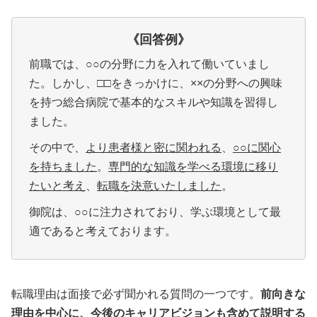
《回答例
》
前職では、○○の分野に力を入れて働いていまし
た。しかし、□□をきっかけに、××の分野への興味
を持つ総合病院で基本的なスキルや知識を習得し
ました。
その中で、
より患者様と密に関われる
、
○○に関心
を持ちました
。
専門的な知識を学べる環境に移り
たいと考え
、
転職を決意いたしました
。
御院は、○○に注力されており、学ぶ環境として最
適であると考えております。
転職理由は面接で必ず聞かれる質問の一つです。
前向きな
理由を中心に、今後のキャリアビジョンも含めて説明する