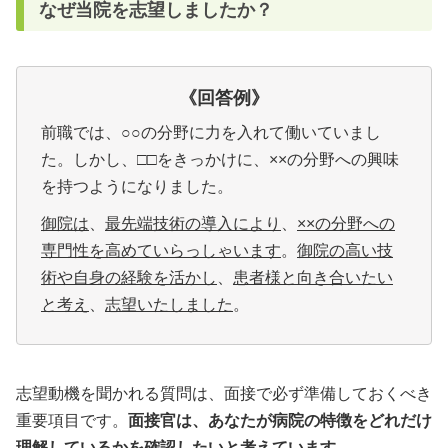
なぜ当院を志望しましたか？
《回答例
》
前職では、○○の分野に力を入れて働いていまし
た。しかし、□□をきっかけに、××の分野への興味
を持つようになりました。
御院は
、
最先端技術の導入により
、
××の分野への
専門性を高めていらっしゃいます
。
御院の高い技
術や自身の経験を活かし
、
患者様と向き合いたい
と考え
、
志望いたしました
。
志望動機を聞かれる質問は、面接で必ず準備しておくべき
重要項目です。
面接官は、あなたが病院の特徴をどれだけ
理解しているかを確認したいと考えています。